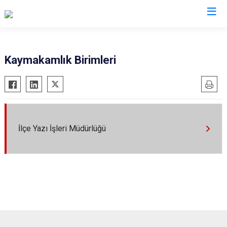
Çanakkale
Kaymakamlık Birimleri
Ayvacık
Ezine
Bayramiç
Gelibolu
Biga
Gökçeada
Bozcaada
Lapseki
İlçe Yazı İşleri Müdürlüğü
Çan
Yenice
Eceabat